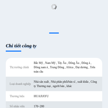
Chi tiết công ty
Bắc Mỹ , Nam Mỹ , Tây Âu , Đông Âu , Đông á ,
Thị trường chính
Đông nam á , Trung Đông , Africa , Đại dương , Trên
toàn cầu
Nhà sản xuất , Nhà phân phối/bán sỉ , xuất khẩu , Công
Loại doanh nghiệp
ty Thương mại , người bán , khác
Thương hiệu
HUAJIAYU
Số nhân viên
170~200