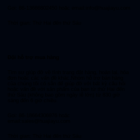
Gọi: 86-13686802450 hoặc email:
info@huajiayu.com
Thời gian: Thứ Hai đến thứ Sáu
Đội hỗ trợ mua hàng
Tìm sự giúp đỡ về tình trạng đặt hàng, hoàn lại, hóa
đơn hoặc các vấn đề khác.Nhóm hỗ trợ bán hàng
của chúng tôi có sẵn để giúp đỡ với bất kỳ câu hỏi
hoặc vấn đề với sản phẩm của bạn từ thứ Hai đến
thứ Sáu (không bao gồm ngày lễ lớn) từ 830 giờ
sáng đến 6 giờ chiều.
Gọi: 86-18664306976 hoặc
email:
sales@huajiayu.com
Thời gian: Thứ Hai đến thứ Sáu