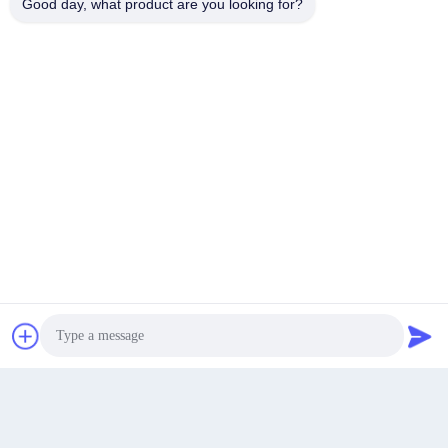
Good day, what product are you looking for?
Gửi đi
8F, Công viên Khoa học và Công nghệ thông minh
nói chuyện ngay.
Hengxin, Văn phòng tiểu huyện Shuikou, huyện
Địa chỉ
Huicheng, Huizhou 516000, Quảng Đông, Trung Quốc