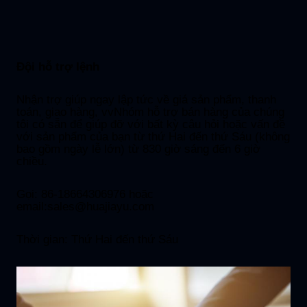
Đội hỗ trợ lệnh
Nhận trợ giúp ngay lập tức về giá sản phẩm, thanh
toán, giao hàng, vvNhóm hỗ trợ bán hàng của chúng
tôi có sẵn để giúp đỡ với bất kỳ câu hỏi hoặc vấn đề
với sản phẩm của bạn từ thứ Hai đến thứ Sáu (không
bao gồm ngày lễ lớn) từ 830 giờ sáng đến 6 giờ
chiều.
Gọi: 86-18664306976 hoặc
email:
sales@huajiayu.com
Thời gian: Thứ Hai đến thứ Sáu