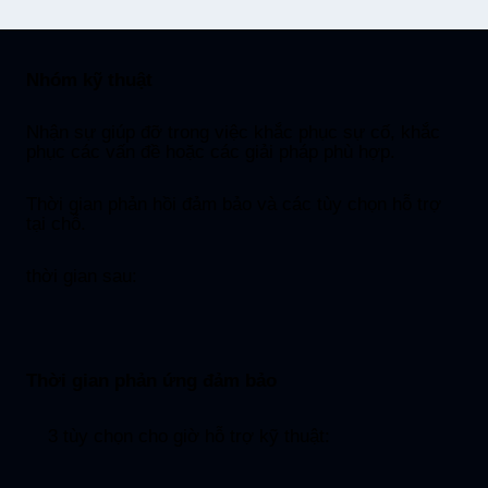
Nhóm kỹ thuật
Nhận sự giúp đỡ trong việc khắc phục sự cố, khắc
phục các vấn đề hoặc các giải pháp phù hợp.
Thời gian phản hồi đảm bảo và các tùy chọn hỗ trợ
tại chỗ.
thời gian sau:
Thời gian phản ứng đảm bảo
3 tùy chọn cho giờ hỗ trợ kỹ thuật: